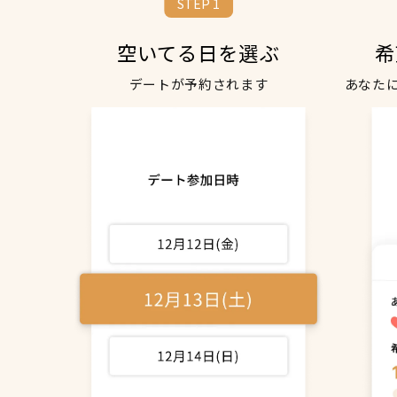
STEP 1
空いてる日を選ぶ
希
デートが予約されます
あなた